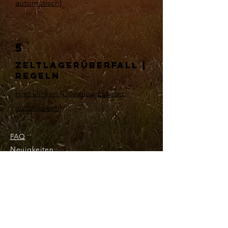
automatisch)
5
Zeltlagerüberfall |
Regeln
Hier klicken (Download startet
automatisch)
FAQ
Neuigkeiten
Kontakt
Impressum
Newsletter abonnieren