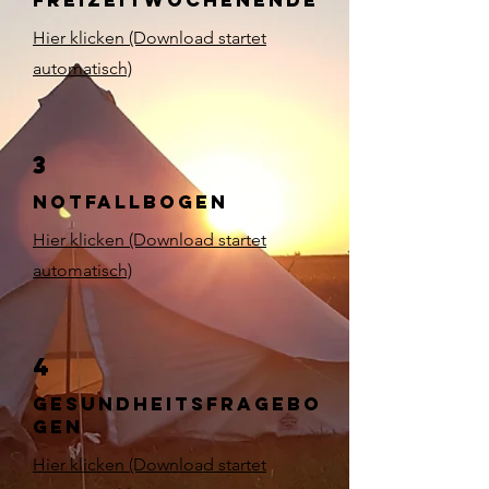
Freizeitwochenende
Hier klicken (Download startet
automatisch)
3
Notfallbogen
Hier klicken (Download startet
automatisch)
4
Gesundheitsfragebo
gen
Hier klicken (Download startet