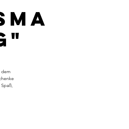
sma
G"
t dem
schenke
 Spaß,