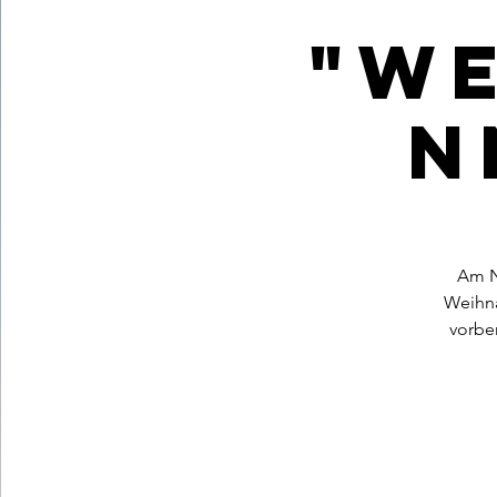
"W
n
Am N
Weihna
vorbe