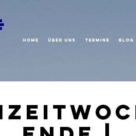
Home
Über uns
Termine
Blog
izeitwo
ende |